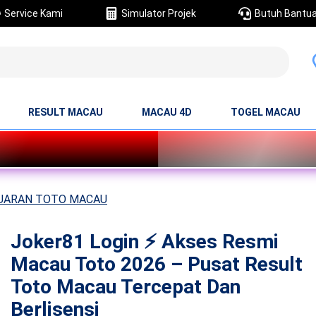
Service Kami
Simulator Projek
Butuh Bantu
RESULT MACAU
MACAU 4D
TOGEL MACAU
UARAN TOTO MACAU
Joker81 Login ⚡ Akses Resmi
Macau Toto 2026 – Pusat Result
Toto Macau Tercepat Dan
Berlisensi