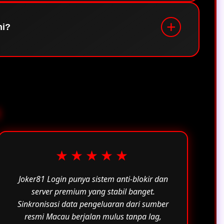
tinggi) dan Angka Dingin (frekuensi muncul
klus kemunculan angka secara logis, sehingga
ni?
n atas dasar spekulasi emosional.
unya data toto yang jitu langsung dari sumber
Anda bisa melakukan riset data kapan saja tanpa
 Automated Transaction.
1
★★★★★
Joker81 Login punya sistem anti-blokir dan
server premium yang stabil banget.
Sinkronisasi data pengeluaran dari sumber
resmi Macau berjalan mulus tanpa lag,