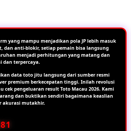
tform yang mampu menjadikan pola JP lebih masuk
, dan anti-blokir, setiap pemain bisa langsung
aruhan menjadi perhitungan yang matang dan
i dan terpercaya.
kan data toto jitu langsung dari sumber resmi
r premium berkecepatan tinggi. Inilah revolusi
 cek pengeluaran result Toto Macau 2026. Kami
karang dan buktikan sendiri bagaimana keaslian
 akurasi mutakhir.
R81