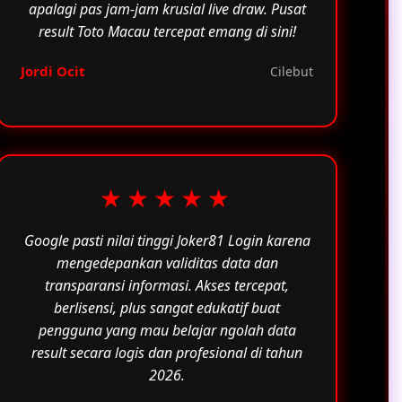
apalagi pas jam-jam krusial live draw. Pusat
result Toto Macau tercepat emang di sini!
Jordi Ocit
Cilebut
★★★★★
Google pasti nilai tinggi Joker81 Login karena
mengedepankan validitas data dan
transparansi informasi. Akses tercepat,
berlisensi, plus sangat edukatif buat
pengguna yang mau belajar ngolah data
result secara logis dan profesional di tahun
2026.