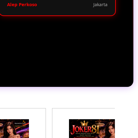
Alep Perkoso
Jakarta