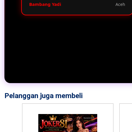
Bambang Yadi
Aceh
Pelanggan juga membeli