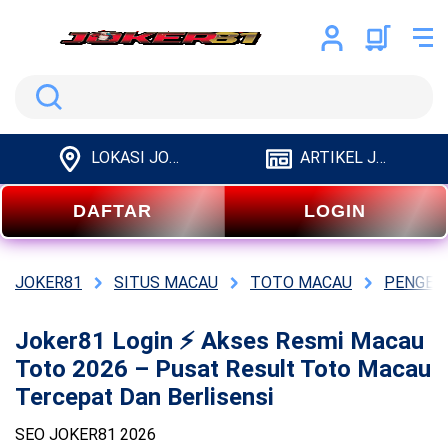
Search
LOKASI JOKER81
ARTIKEL JOKER81
DAFTAR
LOGIN
JOKER81
SITUS MACAU
TOTO MACAU
PENGEL
Joker81 Login ⚡ Akses Resmi Macau
Toto 2026 – Pusat Result Toto Macau
Tercepat Dan Berlisensi
SEO JOKER81 2026