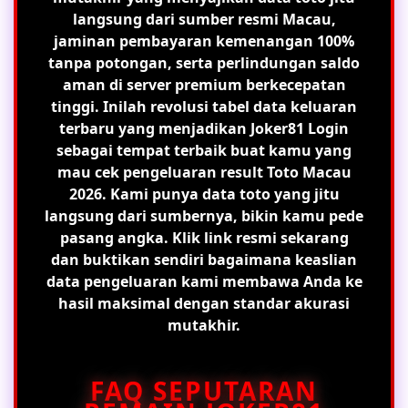
langsung dari sumber resmi Macau,
jaminan pembayaran kemenangan 100%
tanpa potongan, serta perlindungan saldo
aman di server premium berkecepatan
tinggi. Inilah revolusi tabel data keluaran
terbaru yang menjadikan
Joker81 Login
sebagai tempat terbaik buat kamu yang
mau cek pengeluaran result Toto Macau
2026. Kami punya data toto yang jitu
langsung dari sumbernya, bikin kamu pede
pasang angka. Klik link resmi sekarang
dan buktikan sendiri bagaimana keaslian
data pengeluaran kami membawa Anda ke
hasil maksimal dengan standar akurasi
mutakhir.
FAQ SEPUTARAN