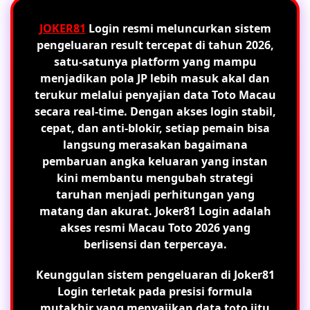
JOKER81
Login resmi meluncurkan sistem
pengeluaran result tercepat di tahun 2026,
satu-satunya platform yang mampu
menjadikan pola JP lebih masuk akal dan
terukur melalui penyajian data Toto Macau
secara real-time. Dengan akses login stabil,
cepat, dan anti-blokir, setiap pemain bisa
langsung merasakan bagaimana
pembaruan angka keluaran yang instan
kini membantu mengubah strategi
taruhan menjadi perhitungan yang
matang dan akurat. Joker81 Login adalah
akses resmi Macau Toto 2026 yang
berlisensi dan terpercaya.
Keunggulan sistem pengeluaran di
Joker81
Login
terletak pada presisi formula
mutakhir yang menyajikan data toto jitu