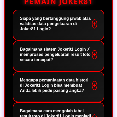
PEMAIN JOKER81
Siapa yang bertanggung jawab atas
validitas data pengeluaran di
Joker81 Login?
Joker81 Login ⚡ bekerja sebagai
platform agregator data yang
Bagaimana sistem Joker81 Login ⚡
memproses pengeluaran result toto
terintegrasi secara legal dengan
secara tercepat?
database pusat pengeluaran Macau.
Tim teknis kami memastikan bahwa
Kami mengimplementasikan teknologi
setiap angka yang ditampilkan lolos
Direct API Feed dengan arsitektur
Mengapa pemanfaatan data histori
dari proses verifikasi otomatis sistem,
di Joker81 Login bisa membuat
jaringan High Availability. Begitu angka
sehingga user menerima data tangan
Anda lebih pede pasang angka?
resmi disahkan di pusat Macau, sistem
pertama yang sah, akurat, dan bebas
Joker81 Login langsung menarik data
dari risiko manipulasi data oleh pihak
Mengapa? Karena tabel pengeluaran
tersebut dalam hitungan milidetik
luar. Akses resmi Macau Toto 2026 dan
di Joker81 Login ⚡ dirancang sebagai
Bagaimana cara mengolah tabel
tanpa melalui perantara pihak ketiga.
berlisensi!
result toto di Joker81 Login menjadi