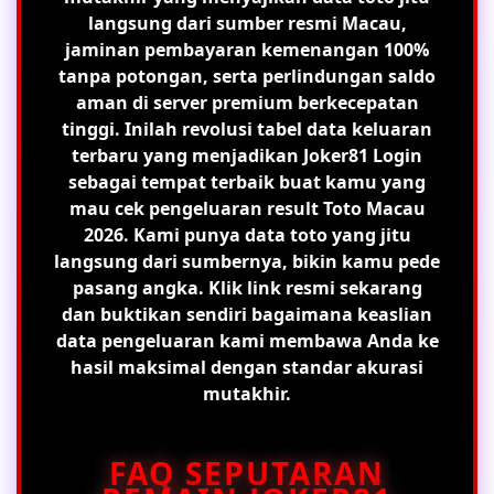
langsung dari sumber resmi Macau,
jaminan pembayaran kemenangan 100%
tanpa potongan, serta perlindungan saldo
aman di server premium berkecepatan
tinggi. Inilah revolusi tabel data keluaran
terbaru yang menjadikan
Joker81 Login
sebagai tempat terbaik buat kamu yang
mau cek pengeluaran result Toto Macau
2026. Kami punya data toto yang jitu
langsung dari sumbernya, bikin kamu pede
pasang angka. Klik link resmi sekarang
dan buktikan sendiri bagaimana keaslian
data pengeluaran kami membawa Anda ke
hasil maksimal dengan standar akurasi
mutakhir.
FAQ SEPUTARAN