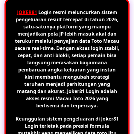
JOKER81
Login resmi meluncurkan sistem
pengeluaran result tercepat di tahun 2026,
satu-satunya platform yang mampu
menjadikan pola JP lebih masuk akal dan
terukur melalui penyajian data Toto Macau
secara real-time. Dengan akses login stabil,
cepat, dan anti-blokir, setiap pemain bisa
langsung merasakan bagaimana
pembaruan angka keluaran yang instan
kini membantu mengubah strategi
taruhan menjadi perhitungan yang
matang dan akurat. Joker81 Login adalah
akses resmi Macau Toto 2026 yang
berlisensi dan terpercaya.
Keunggulan sistem pengeluaran di
Joker81
Login
terletak pada presisi formula
mutakhir yang menyajikan data toto jitu