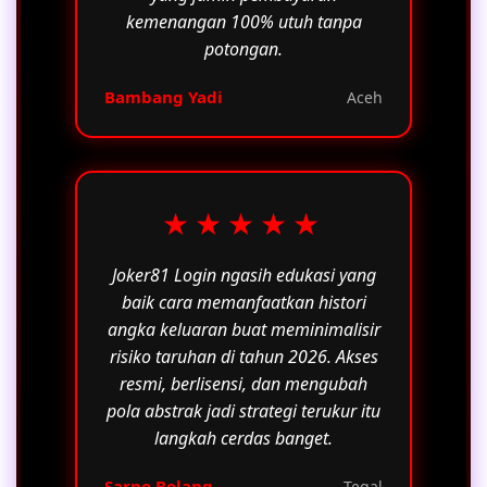
kemenangan 100% utuh tanpa
potongan.
Bambang Yadi
Aceh
★★★★★
Joker81 Login ngasih edukasi yang
baik cara memanfaatkan histori
angka keluaran buat meminimalisir
risiko taruhan di tahun 2026. Akses
resmi, berlisensi, dan mengubah
pola abstrak jadi strategi terukur itu
langkah cerdas banget.
Sarno Bolang
Tegal