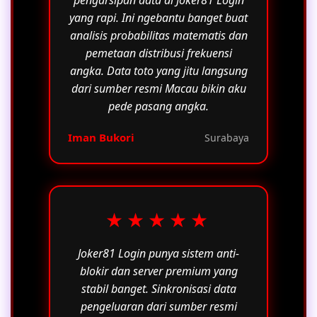
pengarsipan data di Joker81 Login
yang rapi. Ini ngebantu banget buat
analisis probabilitas matematis dan
pemetaan distribusi frekuensi
angka. Data toto yang jitu langsung
dari sumber resmi Macau bikin aku
pede pasang angka.
Iman Bukori
Surabaya
★★★★★
Joker81 Login punya sistem anti-
blokir dan server premium yang
stabil banget. Sinkronisasi data
pengeluaran dari sumber resmi