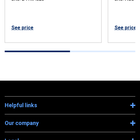
See price
See price
Helpful links
Our company