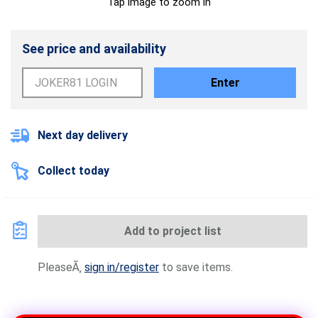
Tap image to zoom in
See price and availability
Enter
Next day delivery
Collect today
Add to project list
PleaseÃ‚
sign in/register
to save items.