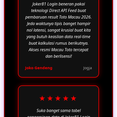
tanpa potongan melalui sistem
Joker81 Login beneran pakai
Automated Transaction.
teknologi Direct API Feed buat
pembaruan result Toto Macau 2026.
Jeda waktunya tipis banget hampir
nol latensi, sangat krusial buat kita
yang butuh keaslian data real-time
buat kalkulasi rumus berikutnya.
Akses resmi Macau Toto tercepat
dan berlisensi!
Joko Gendeng
Jogja
★★★★★
Suka banget sama tabel